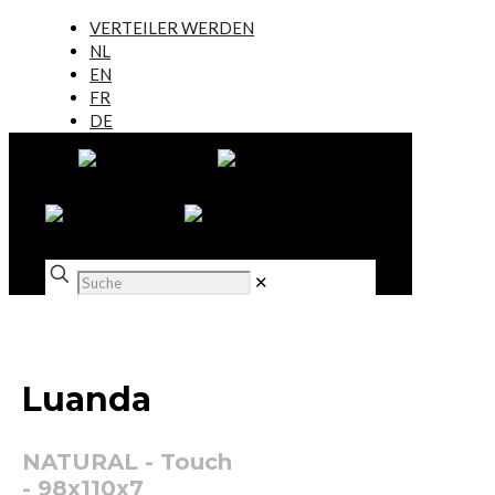
VERTEILER WERDEN
NL
EN
FR
DE
✕
Luanda
NATURAL - Touch
- 98x110x7