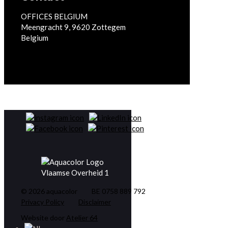
OFFICES BELGIUM
Meengracht 9, 9620 Zottegem
Belgium
info@aquacolor.eu
Social Media
© 2026 aquacolor
BE 0758 889 792
Privacy Policy
Disclaimer
Website door
Atelier 64